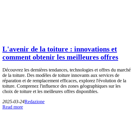
L'avenir de la toiture : innovations et
comment obtenir les meilleures offres
Découvrez les dernières tendances, technologies et offres du marché
de la toiture. Des modèles de toiture innovants aux services de
réparation et de remplacement efficaces, explorez l'évolution de la
toiture. Comprenez l'influence des zones géographiques sur les
choix de toiture et les meilleures offres disponibles.
2025-03-24
Redazione
Read more