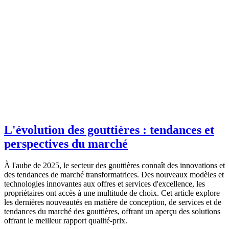
L'évolution des gouttières : tendances et
perspectives du marché
À l'aube de 2025, le secteur des gouttières connaît des innovations et
des tendances de marché transformatrices. Des nouveaux modèles et
technologies innovantes aux offres et services d'excellence, les
propriétaires ont accès à une multitude de choix. Cet article explore
les dernières nouveautés en matière de conception, de services et de
tendances du marché des gouttières, offrant un aperçu des solutions
offrant le meilleur rapport qualité-prix.