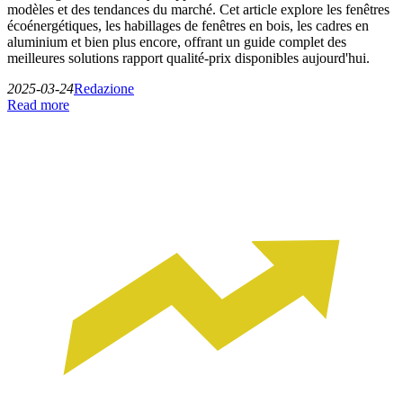
modèles et des tendances du marché. Cet article explore les fenêtres
écoénergétiques, les habillages de fenêtres en bois, les cadres en
aluminium et bien plus encore, offrant un guide complet des
meilleures solutions rapport qualité-prix disponibles aujourd'hui.
2025-03-24
Redazione
Read more