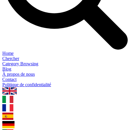
Home
Chercher
Category Browsing
Blog
À propos de nous
Contact
Politique de confidentialité