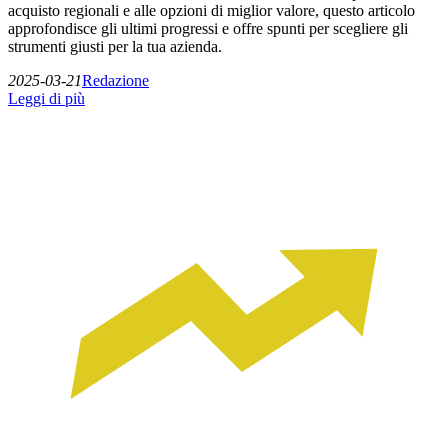
acquisto regionali e alle opzioni di miglior valore, questo articolo
approfondisce gli ultimi progressi e offre spunti per scegliere gli
strumenti giusti per la tua azienda.
2025-03-21
Redazione
Leggi di più