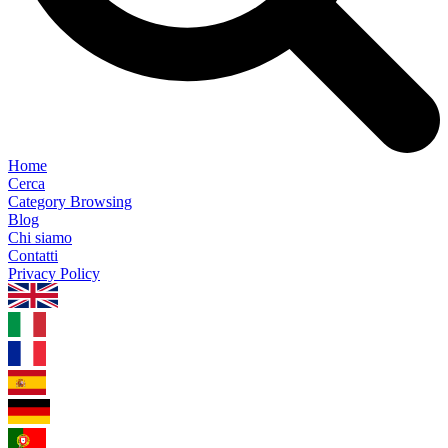
Home
Cerca
Category Browsing
Blog
Chi siamo
Contatti
Privacy Policy